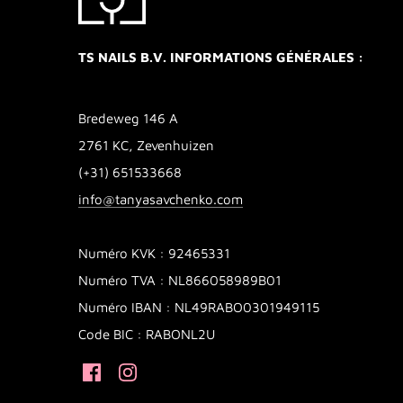
TS NAILS B.V. INFORMATIONS GÉNÉRALES :
Bredeweg 146 A
2761 KC, Zevenhuizen
(+31) 651533668
info@tanyasavchenko.com
Numéro KVK : 92465331
Numéro TVA : NL866058989B01
Numéro IBAN : NL49RABO0301949115
Code BIC : RABONL2U