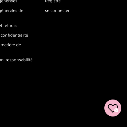
générales
Registre
générales de
se connecter
t retours
 confidentialité
 matière de
on-responsabilité
0