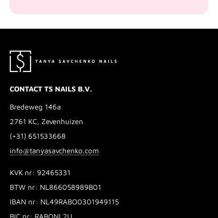
CONTACT TS NAILS B.V.
Bredeweg 146a
2761 KC, Zevenhuizen
(+31) 651533668
info@tanyasavchenko.com
KVK nr: 92465331
BTW nr: NL866058989B01
IBAN nr: NL49RABO0301949115
BIC nr: RABONL2U