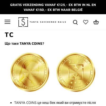
Meteen
GRATIS VERZENDING VANAF €125,- EX BTW IN NL EN
naar
VANAF €150,- EX BTW NAAR BELGIË
de
content
TC
Що таке TANYA COINS?
TANYA COINS
це кеш бек який ви отримуєте після