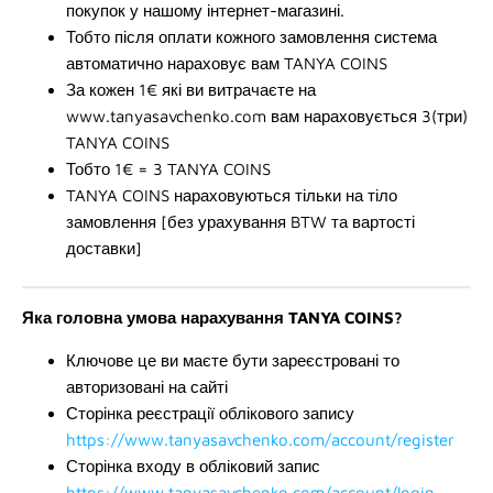
покупок у нашому інтернет-магазині.
Тобто після оплати кожного замовлення система
автоматично нараховує вам TANYA COINS
За кожен 1€ які ви витрачаєте на
www.tanyasavchenko.com вам нараховується 3(три)
TANYA COINS
Тобто 1€ = 3 TANYA COINS
TANYA COINS нараховуються тільки на тіло
замовлення [без урахування BTW та вартості
доставки]
Яка головна умова нарахування TANYA COINS?
Ключове це ви маєте бути зареєстровані то
авторизовані на сайті
Сторінка реєстрації облікового запису
https://www.tanyasavchenko.com/account/register
Сторінка входу в обліковий запис
https://www.tanyasavchenko.com/account/login