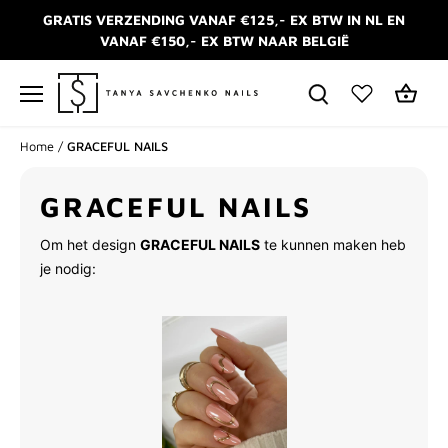
Meteen
GRATIS VERZENDING VANAF €125,- EX BTW IN NL EN
naar
VANAF €150,- EX BTW NAAR BELGIË
de
content
Home
/
GRACEFUL NAILS
GRACEFUL NAILS
Om het design
GRACEFUL NAILS
te kunnen maken heb
je nodig: