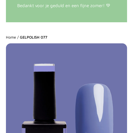
Bedankt voor je geduld en een fijne zomer! 💚
Home
/
GELPOLISH 077