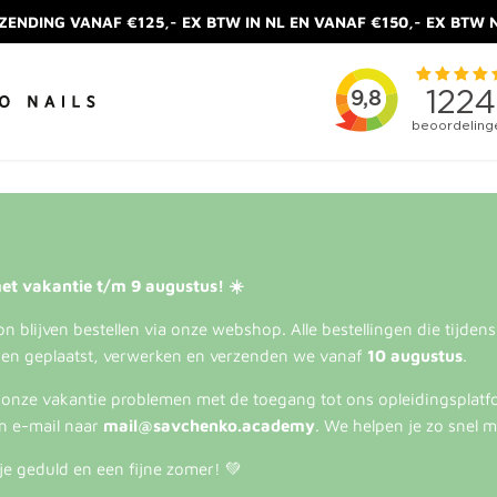
ZENDING VANAF €125,- EX BTW IN NL EN VANAF €150,- EX BTW 
et vakantie t/m 9 augustus! ☀️
 blijven bestellen via onze webshop. Alle bestellingen die tijden
en geplaatst, verwerken en verzenden we vanaf
10 augustus
.
s onze vakantie problemen met de toegang tot ons opleidingsplatf
n e-mail naar
mail@savchenko.academy
. We helpen je zo snel m
je geduld en een fijne zomer! 💚