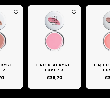
CRYGEL
LIQUID ACRYGEL
LIQUID
R 2
COVER 3
CO
70
€38,70
€3