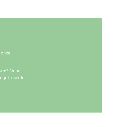
s onze
orm? Stuur
ogelijk verder.