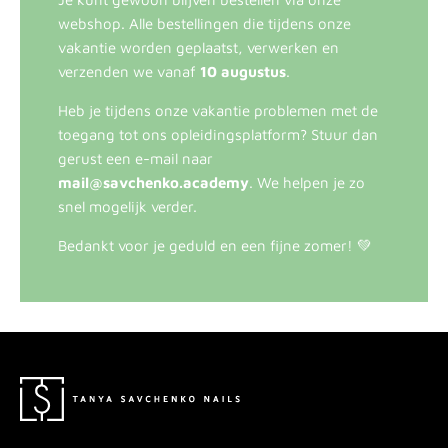
webshop. Alle bestellingen die tijdens onze
vakantie worden geplaatst, verwerken en
verzenden we vanaf
10 augustus
.
Heb je tijdens onze vakantie problemen met de
toegang tot ons opleidingsplatform? Stuur dan
gerust een e-mail naar
mail@savchenko.academy
. We helpen je zo
snel mogelijk verder.
Bedankt voor je geduld en een fijne zomer! 💚