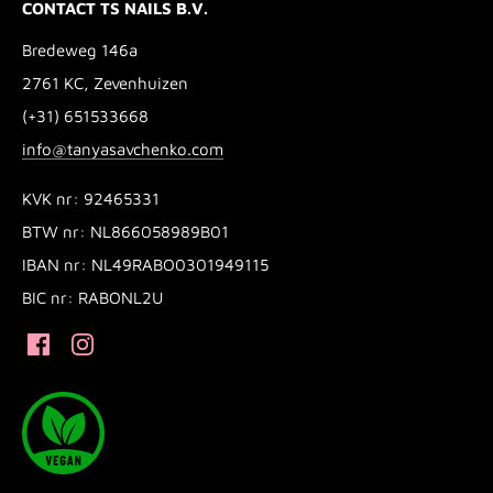
CONTACT TS NAILS B.V.
Bredeweg 146a
2761 KC, Zevenhuizen
(+31) 651533668
info@tanyasavchenko.com
KVK nr: 92465331
BTW nr: NL866058989B01
IBAN nr: NL49RABO0301949115
BIC nr: RABONL2U