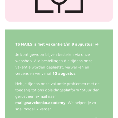
TS NAILS is met vakantie t/m 9 augustus! ☀️
Je kunt gewoon blijven bestellen via onze
webshop. Alle bestellingen die tijdens onze
vakantie worden geplaatst, verwerken en
verzenden we vanaf
10 augustus
.
Heb je tijdens onze vakantie problemen met de
toegang tot ons opleidingsplatform? Stuur dan
gerust een e-mail naar
mail@savchenko.academy
. We helpen je zo
snel mogelijk verder.