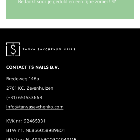
Bedankt voor je geduld en een fijne zomer! 💚
CONTACT TS NAILS B.V.
Bredeweg 146a
2761 KC, Zevenhuizen
(+31) 651533668
info@tanyasavchenko.com
KVK nr: 92465331
BTW nr: NL866058989B01
IBAN nr: NL49RABO0301949115