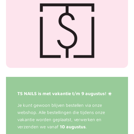
TS NAILS is met vakantie t/m 9 augustus! ☀️
Je kunt gewoon blijven bestellen via onze
webshop. Alle bestellingen die tijdens onze
vakantie worden geplaatst, verwerken en
verzenden we vanaf
10 augustus
.