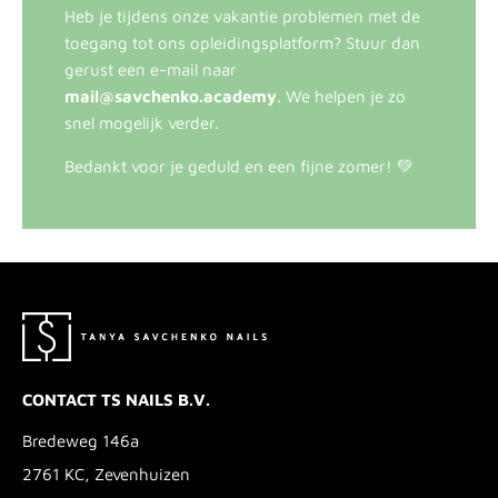
Heb je tijdens onze vakantie problemen met de
toegang tot ons opleidingsplatform? Stuur dan
gerust een e-mail naar
mail@savchenko.academy
. We helpen je zo
snel mogelijk verder.
Bedankt voor je geduld en een fijne zomer! 💚
CONTACT TS NAILS B.V.
Bredeweg 146a
2761 KC, Zevenhuizen