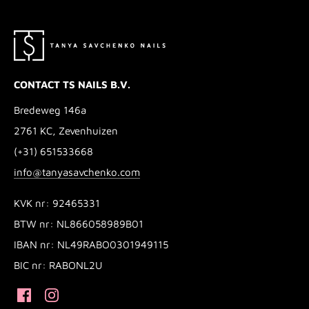
CONTACT TS NAILS B.V.
Bredeweg 146a
2761 KC, Zevenhuizen
(+31) 651533668
info@tanyasavchenko.com
KVK nr: 92465331
BTW nr: NL866058989B01
IBAN nr: NL49RABO0301949115
BIC nr: RABONL2U