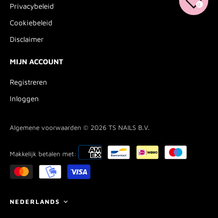
0
Privacybeleid
Cookiebeleid
Disclaimer
MIJN ACCOUNT
Registreren
Inloggen
Algemene voorwaarden © 2026
TS NAILS B.V.
Makkelijk betalen met:
Taal
NEDERLANDS