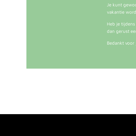
Je kunt gewoon
vakantie word
Heb je tijden
dan gerust ee
Bedankt voor 