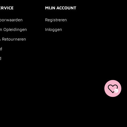
ERVICE
MIJN ACCOUNT
oorwaarden
Registreren
n Opleidingen
Inloggen
& Retourneren
id
d
0