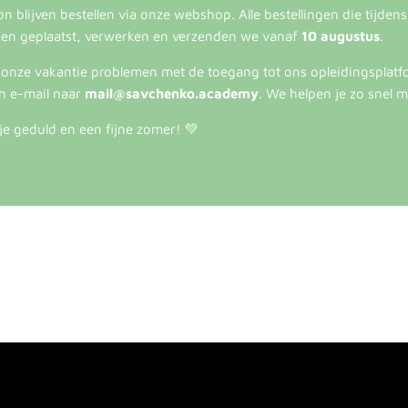
 blijven bestellen via onze webshop. Alle bestellingen die tijden
en geplaatst, verwerken en verzenden we vanaf
10 augustus
.
s onze vakantie problemen met de toegang tot ons opleidingsplatf
n e-mail naar
mail@savchenko.academy
. We helpen je zo snel m
je geduld en een fijne zomer! 💚