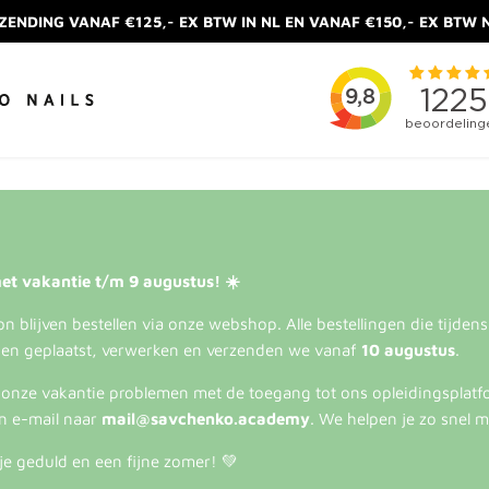
ZENDING VANAF €125,- EX BTW IN NL EN VANAF €150,- EX BTW 
et vakantie t/m 9 augustus! ☀️
 blijven bestellen via onze webshop. Alle bestellingen die tijden
en geplaatst, verwerken en verzenden we vanaf
10 augustus
.
s onze vakantie problemen met de toegang tot ons opleidingsplatf
n e-mail naar
mail@savchenko.academy
. We helpen je zo snel m
je geduld en een fijne zomer! 💚