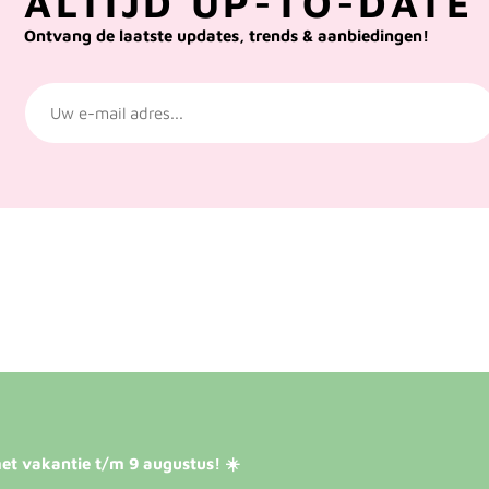
ALTIJD UP-TO-DATE 
Ontvang de laatste updates, trends & aanbiedingen!
et vakantie t/m 9 augustus! ☀️