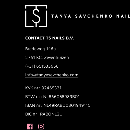
CONTACT TS NAILS B.V.
Bredeweg 146a
2761 KC, Zevenhuizen
(+31) 651533668
info@tanyasavchenko.com
KVK nr: 92465331
BTW nr: NL866058989B01
IBAN nr: NL49RABO0301949115
BIC nr: RABONL2U