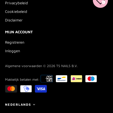
0
Privacybeleid
Cookiebeleid
Disclaimer
MIJN ACCOUNT
Registreren
Inloggen
Algemene voorwaarden © 2026
TS NAILS B.V.
Makkelijk betalen met:
Taal
NEDERLANDS