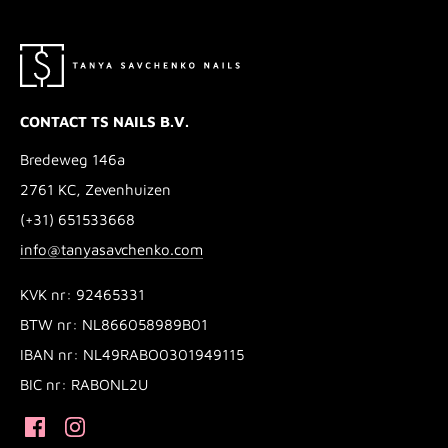
CONTACT TS NAILS B.V.
Bredeweg 146a
2761 KC, Zevenhuizen
(+31) 651533668
info@tanyasavchenko.com
KVK nr: 92465331
BTW nr: NL866058989B01
IBAN nr: NL49RABO0301949115
BIC nr: RABONL2U