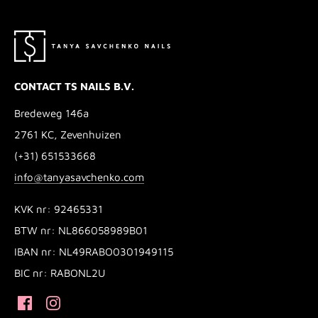
CONTACT TS NAILS B.V.
Bredeweg 146a
2761 KC, Zevenhuizen
(+31) 651533668
info@tanyasavchenko.com
KVK nr: 92465331
BTW nr: NL866058989B01
IBAN nr: NL49RABO0301949115
BIC nr: RABONL2U