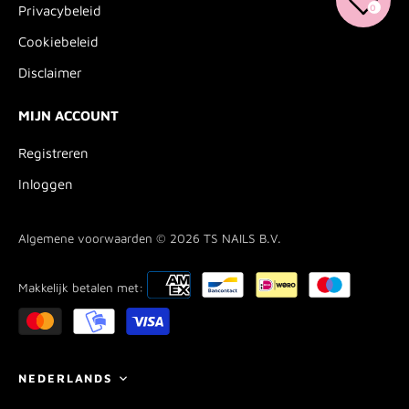
0
Privacybeleid
Cookiebeleid
Disclaimer
MIJN ACCOUNT
Registreren
Inloggen
Algemene voorwaarden © 2026
TS NAILS B.V.
Makkelijk betalen met:
Taal
NEDERLANDS