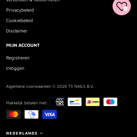
0
Privacybeleid
Cookiebeleid
Disclaimer
MIJN ACCOUNT
Registreren
Inloggen
Algemene voorwaarden © 2026
TS NAILS B.V.
Makkelijk betalen met:
Taal
NEDERLANDS