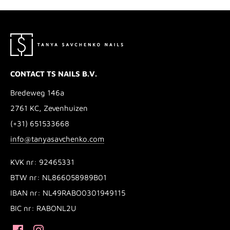
CONTACT TS NAILS B.V.
Bredeweg 146a
2761 KC, Zevenhuizen
(+31) 651533668
info@tanyasavchenko.com
KVK nr: 92465331
BTW nr: NL866058989B01
IBAN nr: NL49RABO0301949115
BIC nr: RABONL2U