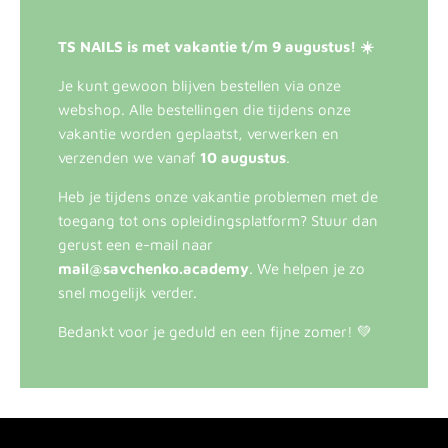
TS NAILS is met vakantie t/m 9 augustus! ☀️
Je kunt gewoon blijven bestellen via onze
webshop. Alle bestellingen die tijdens onze
vakantie worden geplaatst, verwerken en
verzenden we vanaf
10 augustus
.
Heb je tijdens onze vakantie problemen met de
toegang tot ons opleidingsplatform? Stuur dan
gerust een e-mail naar
mail@savchenko.academy
. We helpen je zo
snel mogelijk verder.
Bedankt voor je geduld en een fijne zomer! 💚