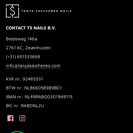
CONTACT TS NAILS B.V.
Bredeweg 146a
2761 KC, Zevenhuizen
(+31) 651533668
info@tanyasavchenko.com
KVK nr: 92465331
BTW nr: NL866058989B01
IBAN nr: NL49RABO0301949115
BIC nr: RABONL2U