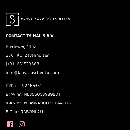
CONTACT TS NAILS B.V.
Bredeweg 146a
2761 KC, Zevenhuizen
(+31) 651533668
info@tanyasavchenko.com
KVK nr: 92465331
BTW nr: NL866058989B01
IBAN nr: NL49RABO0301949115
BIC nr: RABONL2U