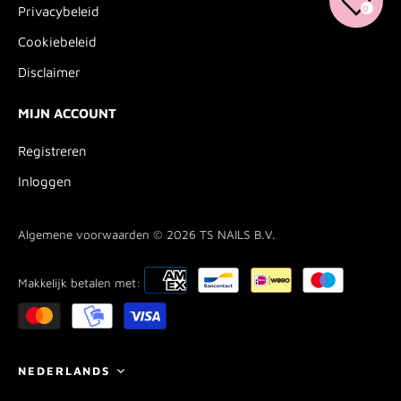
0
Privacybeleid
Cookiebeleid
Disclaimer
MIJN ACCOUNT
Registreren
Inloggen
Algemene voorwaarden © 2026
TS NAILS B.V.
Makkelijk betalen met:
Taal
NEDERLANDS