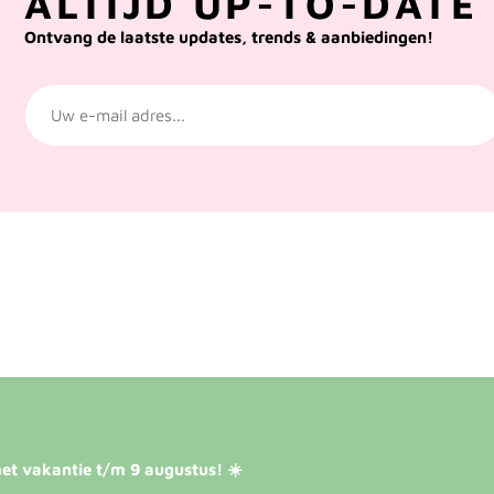
ALTIJD UP-TO-DATE 
Ontvang de laatste updates, trends & aanbiedingen!
et vakantie t/m 9 augustus! ☀️