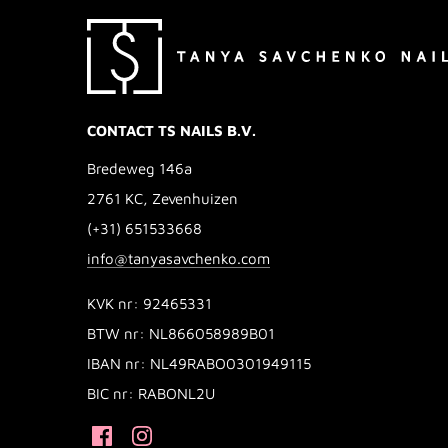
CONTACT TS NAILS B.V.
Bredeweg 146a
2761 KC, Zevenhuizen
(+31) 651533668
info@tanyasavchenko.com
KVK nr: 92465331
BTW nr: NL866058989B01
IBAN nr: NL49RABO0301949115
BIC nr: RABONL2U