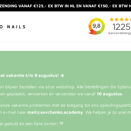
ZENDING VANAF €125,- EX BTW IN NL EN VANAF €150,- EX BTW 
et vakantie t/m 9 augustus! ☀️
 blijven bestellen via onze webshop. Alle bestellingen die tijden
en geplaatst, verwerken en verzenden we vanaf
10 augustus
.
s onze vakantie problemen met de toegang tot ons opleidingsplatf
n e-mail naar
mail@savchenko.academy
. We helpen je zo snel m
je geduld en een fijne zomer! 💚