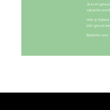
Je kunt gewoon
vakantie word
Heb je tijden
dan gerust ee
Bedankt voor 