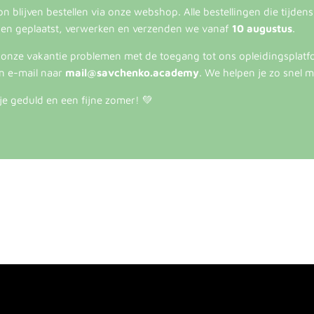
 blijven bestellen via onze webshop. Alle bestellingen die tijden
en geplaatst, verwerken en verzenden we vanaf
10 augustus
.
s onze vakantie problemen met de toegang tot ons opleidingsplatf
n e-mail naar
mail@savchenko.academy
. We helpen je zo snel m
je geduld en een fijne zomer! 💚