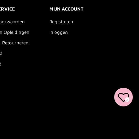
ERVICE
MIJN ACCOUNT
oorwaarden
Registreren
n Opleidingen
Inloggen
& Retourneren
id
d
0