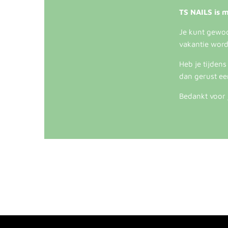
TS NAILS is m
Je kunt gewoon
vakantie word
Heb je tijden
dan gerust ee
Bedankt voor 