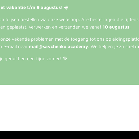
et vakantie t/m 9 augustus! ☀️
 blijven bestellen via onze webshop. Alle bestellingen die tijden
en geplaatst, verwerken en verzenden we vanaf
10 augustus
.
s onze vakantie problemen met de toegang tot ons opleidingsplatf
n e-mail naar
mail@savchenko.academy
. We helpen je zo snel m
je geduld en een fijne zomer! 💚