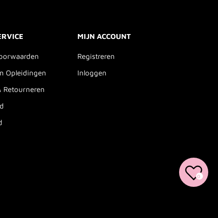
ERVICE
MIJN ACCOUNT
oorwaarden
Registreren
n Opleidingen
Inloggen
& Retourneren
id
d
0