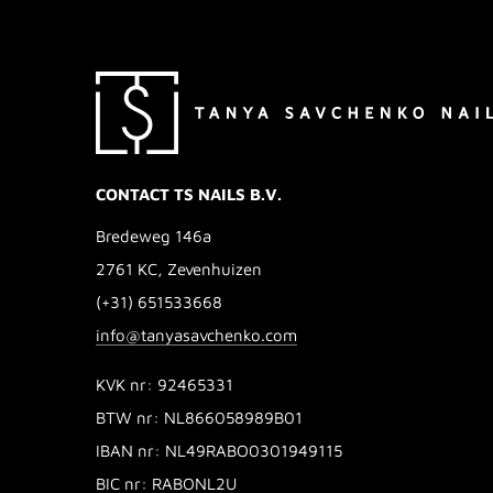
CONTACT TS NAILS B.V.
Bredeweg 146a
2761 KC, Zevenhuizen
(+31) 651533668
info@tanyasavchenko.com
KVK nr: 92465331
BTW nr: NL866058989B01
IBAN nr: NL49RABO0301949115
BIC nr: RABONL2U