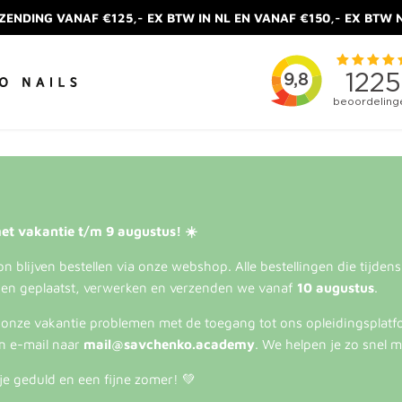
ZENDING VANAF €125,- EX BTW IN NL EN VANAF €150,- EX BTW 
et vakantie t/m 9 augustus! ☀️
 blijven bestellen via onze webshop. Alle bestellingen die tijden
en geplaatst, verwerken en verzenden we vanaf
10 augustus
.
s onze vakantie problemen met de toegang tot ons opleidingsplatf
n e-mail naar
mail@savchenko.academy
. We helpen je zo snel m
je geduld en een fijne zomer! 💚