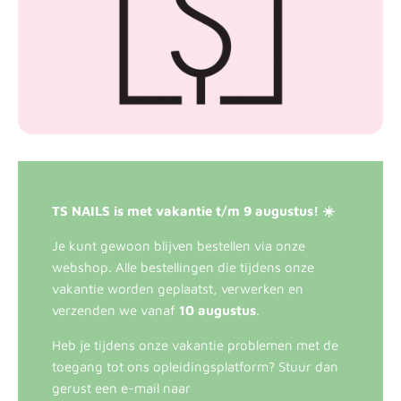
TS NAILS is met vakantie t/m 9 augustus! ☀️
Je kunt gewoon blijven bestellen via onze
webshop. Alle bestellingen die tijdens onze
vakantie worden geplaatst, verwerken en
verzenden we vanaf
10 augustus
.
Heb je tijdens onze vakantie problemen met de
toegang tot ons opleidingsplatform? Stuur dan
gerust een e-mail naar