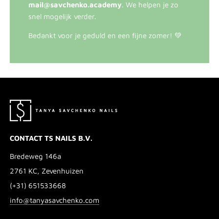
mail@savchenko.academy
. We helpen je zo
snel mogelijk verder.
Bedankt voor je geduld en een fijne zomer! 💚
CONTACT TS NAILS B.V.
Bredeweg 146a
2761 KC, Zevenhuizen
(+31) 651533668
info@tanyasavchenko.com