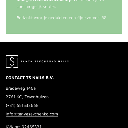
snel mogelijk verder.
Bedankt voor je geduld en een fijne zomer! 💚
CONTACT TS NAILS B.V.
Bredeweg 146a
2761 KC, Zevenhuizen
(+31) 651533668
info@tanyasavchenko.com
KVK nr: 92465331