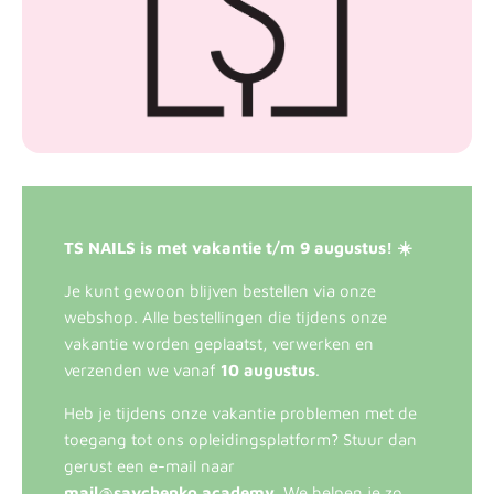
TS NAILS is met vakantie t/m 9 augustus! ☀️
Je kunt gewoon blijven bestellen via onze
webshop. Alle bestellingen die tijdens onze
vakantie worden geplaatst, verwerken en
verzenden we vanaf
10 augustus
.
Heb je tijdens onze vakantie problemen met de
toegang tot ons opleidingsplatform? Stuur dan
gerust een e-mail naar
mail@savchenko.academy
. We helpen je zo